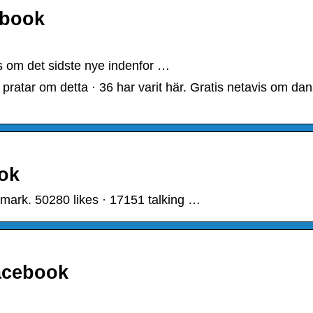
ebook
es om det sidste nye indenfor …
pratar om detta · 36 har varit här. Gratis netavis om da
ok
ark. 50280 likes · 17151 talking …
acebook