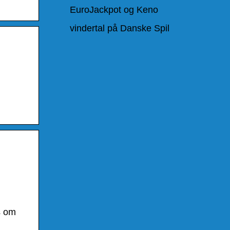
EuroJackpot og Keno
vindertal på Danske Spil
s om