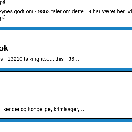
n på…
es godt om · 9863 taler om dette · 9 har været her. Vi
n på…
ok
 · 13210 talking about this · 36 …
, kendte og kongelige, krimisager, …