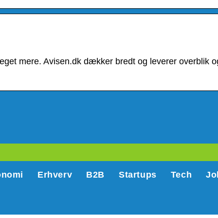
get mere. Avisen.dk dækker bredt og leverer overblik o
onomi
Erhverv
B2B
Startups
Tech
Jo