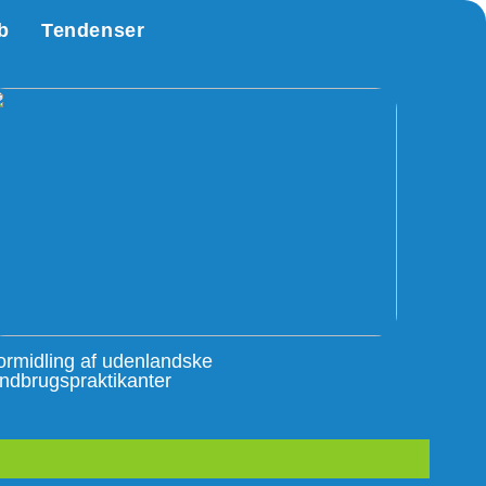
b
Tendenser
ormidling af udenlandske
andbrugspraktikanter