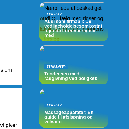
ERHVERV
Audi som firmabil: De
vedligeholdelsesomkostni
nger de færreste regner
med
TENDENSER
is om
Tendensen med
rådgivning ved boligkøb
ERHVERV
Massageapparater: En
guide til afslapning og
velvære
Vi giver