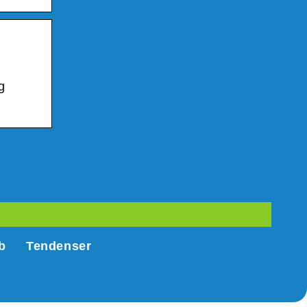
g
b
Tendenser