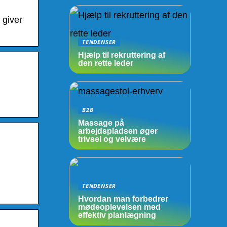
 giver
TENDENSER
Hjælp til rekruttering af
den rette leder
B2B
Massage på
arbejdspladsen øger
trivsel og velvære
TENDENSER
Hvordan man forbedrer
mødeoplevelsen med
effektiv planlægning