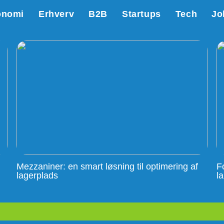
onomi
Erhverv
B2B
Startups
Tech
Jo
Mezzaniner: en smart løsning til optimering af
F
lagerplads
l