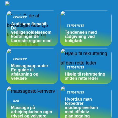
ERHVERV
Audi som firmabil:
TENDENSER
De
vedligeholdelsesom
Tendensen med
kostninger de
rådgivning ved
færreste regner med
boligkøb
ERHVERV
Massageapparater:
TENDENSER
En guide til
afslapning og
Hjælp til rekruttering
velvære
af den rette leder
TENDENSER
Hvordan man
B2B
forbedrer
Massage på
mødeoplevelsen
arbejdspladsen øger
med effektiv
trivsel og velvære
planlægning