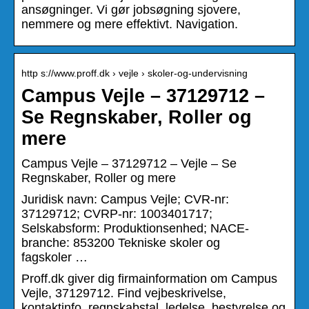
ansøgninger. Vi gør jobsøgning sjovere,
nemmere og mere effektivt. Navigation.
http s://www.proff.dk › vejle › skoler-og-undervisning
Campus Vejle – 37129712 –
Se Regnskaber, Roller og
mere
Campus Vejle – 37129712 – Vejle – Se
Regnskaber, Roller og mere
Juridisk navn: Campus Vejle; CVR-nr:
37129712; CVRP-nr: 1003401717;
Selskabsform: Produktionsenhed; NACE-
branche: 853200 Tekniske skoler og
fagskoler …
Proff.dk giver dig firmainformation om Campus
Vejle, 37129712. Find vejbeskrivelse,
kontaktinfo, regnskabstal, ledelse, bestyrelse og