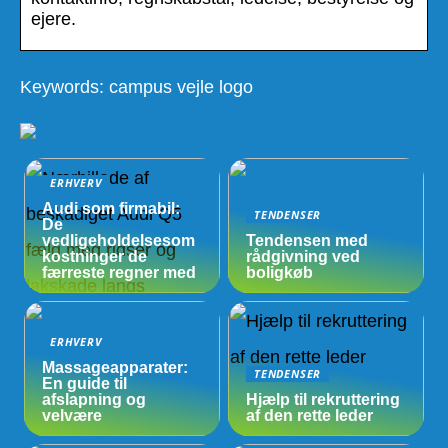
ejere.
Keywords: campus vejle logo
ERHVERV
Audi som firmabil:
TENDENSER
De
vedligeholdelsesom
Tendensen med
kostninger de
rådgivning ved
færreste regner med
boligkøb
ERHVERV
Massageapparater:
TENDENSER
En guide til
afslapning og
Hjælp til rekruttering
velvære
af den rette leder