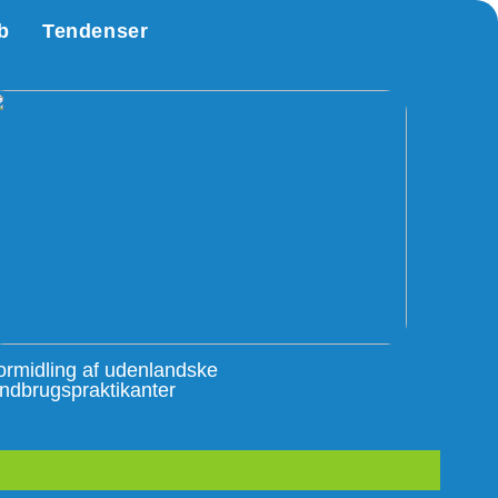
b
Tendenser
ormidling af udenlandske
andbrugspraktikanter