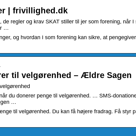
r | frivillighed.dk
e regler og krav SKAT stiller til jer som forening, når I 
er …
eninger, og hvordan I som forening kan sikre, at pengegive
…
rer til velgørenhed – Ældre Sagen
l velgørenhed
, når du donerer penge til velgørenhed. … SMS-donatione
ingen …
enge til velgørenhed. Du kan få højere fradrag. Få styr 