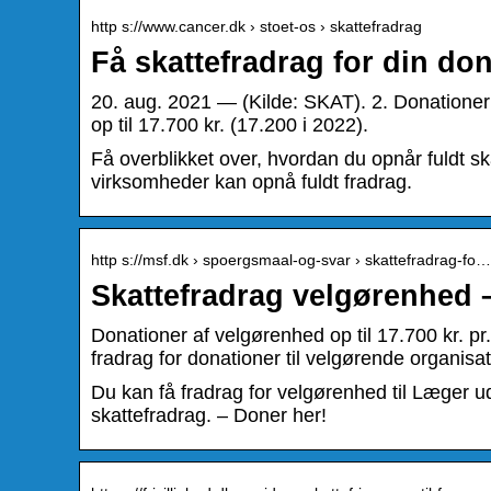
http s://www.cancer.dk › stoet-os › skattefradrag
Få skattefradrag for din don
20. aug. 2021 — (Kilde: SKAT). 2. Donationer
op til 17.700 kr. (17.200 i 2022).
Få overblikket over, hvordan du opnår fuldt s
virksomheder kan opnå fuldt fradrag.
http s://msf.dk › spoergsmaal-og-svar › skattefradrag-fo…
Skattefradrag velgørenhed –
Donationer af velgørenhed op til 17.700 kr. 
fradrag for donationer til velgørende organis
Du kan få fradrag for velgørenhed til Læger ud
skattefradrag. – Doner her!