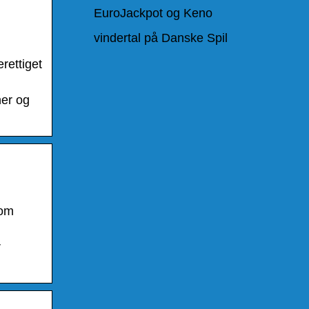
EuroJackpot og Keno
vindertal på Danske Spil
rettiget
ner og
 om
r