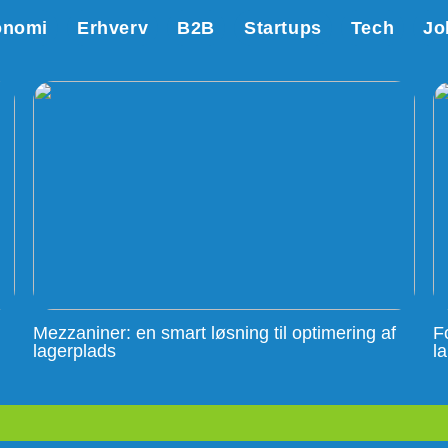
onomi
Erhverv
B2B
Startups
Tech
Jo
Mezzaniner: en smart løsning til optimering af
F
lagerplads
l