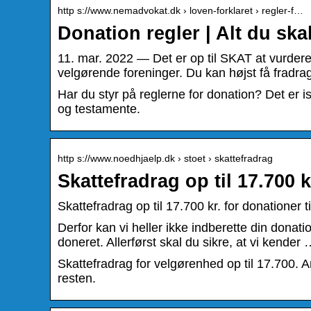
http s://www.nemadvokat.dk › loven-forklaret › regler-f…
Donation regler | Alt du s
11. mar. 2022 — Det er op til SKAT at vurdere,
velgørende foreninger. Du kan højst få fradra
Har du styr på reglerne for donation? Det er isæ
og testamente.
http s://www.noedhjaelp.dk › stoet › skattefradrag
Skattefradrag op til 17.700 
Skattefradrag op til 17.700 kr. for donationer
Derfor kan vi heller ikke indberette din donati
doneret. Allerførst skal du sikre, at vi kender
Skattefradrag for velgørenhed op til 17.700. 
resten.