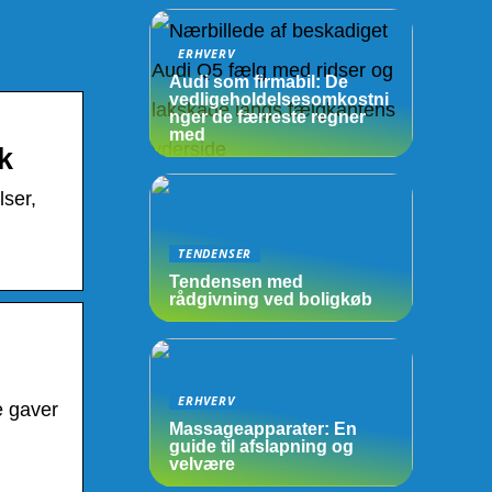
ERHVERV
Audi som firmabil: De
vedligeholdelsesomkostni
nger de færreste regner
med
k
lser,
TENDENSER
Tendensen med
rådgivning ved boligkøb
ERHVERV
e gaver
Massageapparater: En
guide til afslapning og
velvære