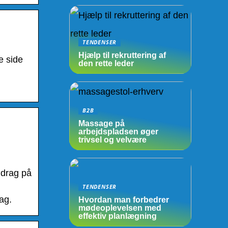
TENDENSER
Hjælp til rekruttering af
e side
den rette leder
B2B
Massage på
arbejdspladsen øger
trivsel og velvære
idrag på
TENDENSER
ag.
Hvordan man forbedrer
mødeoplevelsen med
effektiv planlægning