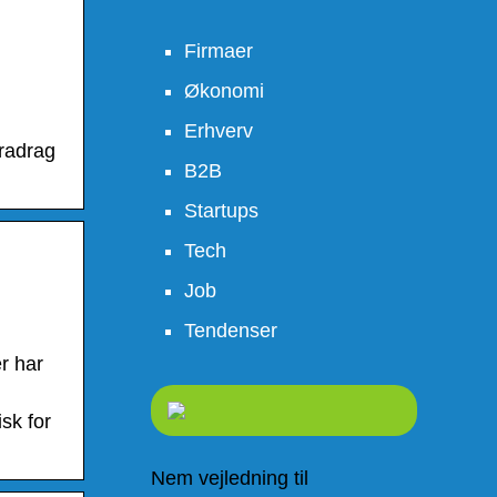
Firmaer
Økonomi
Erhverv
fradrag
B2B
Startups
Tech
Job
Tendenser
er har
sk for
Nem vejledning til