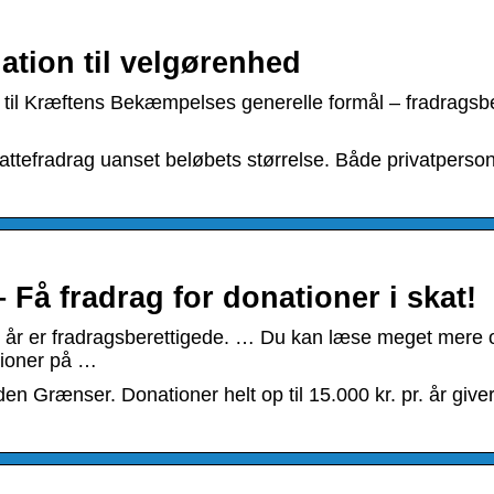
ation til velgørenhed
 til Kræftens Bekæmpelses generelle formål – fradragsbe
kattefradrag uanset beløbets størrelse. Både privatperso
 Få fradrag for donationer i skat!
pr. år er fradragsberettigede. … Du kan læse meget mere
ationer på …
en Grænser. Donationer helt op til 15.000 kr. pr. år give