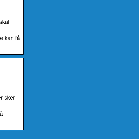
skal
re kan få
r sker
på