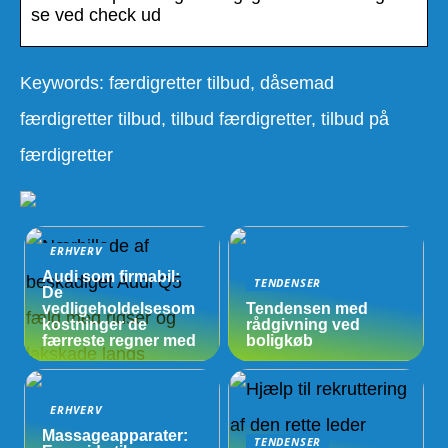
se ved check ud
Keywords: færdigretter tilbud, dåsemad
færdigretter tilbud, tilbud færdigretter, tilbud på
færdigretter
ERHVERV
Audi som firmabil:
TENDENSER
De
vedligeholdelsesom
Tendensen med
kostninger de
rådgivning ved
færreste regner med
boligkøb
ERHVERV
Massageapparater:
TENDENSER