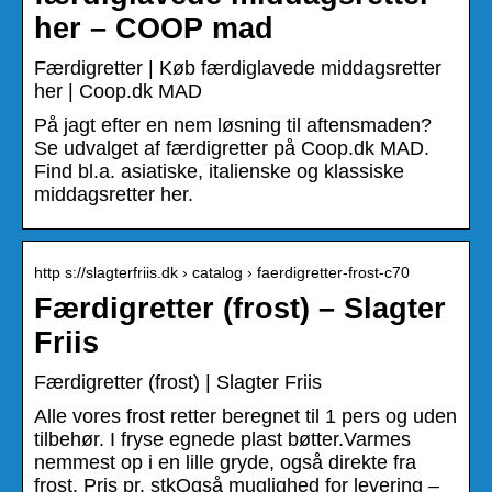
her – COOP mad
Færdigretter | Køb færdiglavede middagsretter
her | Coop.dk MAD
På jagt efter en nem løsning til aftensmaden?
Se udvalget af færdigretter på Coop.dk MAD.
Find bl.a. asiatiske, italienske og klassiske
middagsretter her.
http s://slagterfriis.dk › catalog › faerdigretter-frost-c70
Færdigretter (frost) – Slagter
Friis
Færdigretter (frost) | Slagter Friis
Alle vores frost retter beregnet til 1 pers og uden
tilbehør. I fryse egnede plast bøtter.Varmes
nemmest op i en lille gryde, også direkte fra
frost. Pris pr. stkOgså muglighed for levering –