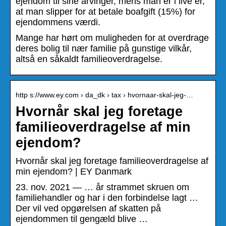
ejendom til sine arvinger, mens man er i live er,
at man slipper for at betale boafgift (15%) for
ejendommens værdi.
Mange har hørt om muligheden for at overdrage
deres bolig til nær familie på gunstige vilkår,
altså en såkaldt familieoverdragelse.
http s://www.ey.com › da_dk › tax › hvornaar-skal-jeg-…
Hvornår skal jeg foretage
familieoverdragelse af min
ejendom?
Hvornår skal jeg foretage familieoverdragelse af
min ejendom? | EY Danmark
23. nov. 2021 — … år strammet skruen om
familiehandler og har i den forbindelse lagt …
Der vil ved opgørelsen af skatten på
ejendommen til gengæld blive …