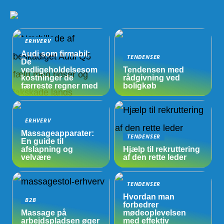
ERHVERV
Audi som firmabil:
TENDENSER
De
vedligeholdelsesom
Tendensen med
kostninger de
rådgivning ved
færreste regner med
boligkøb
ERHVERV
Massageapparater:
TENDENSER
En guide til
afslapning og
Hjælp til rekruttering
velvære
af den rette leder
TENDENSER
Hvordan man
B2B
forbedrer
Massage på
mødeoplevelsen
arbejdspladsen øger
med effektiv