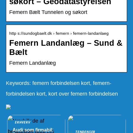
søkort – Geodatastyrelsen
Femern Bælt Tunnelen og søkort
http s://sundogbaelt.dk › femern › femern-landanlaeg
Femern Landanlæg – Sund &
Bælt
Femern Landanlæg
Keywords: femern forbindelsen kort, femern-
forbindelsen kort, kort over femern forbindelsen
ERHVERV
Audi som firmabil:
TENDENSER