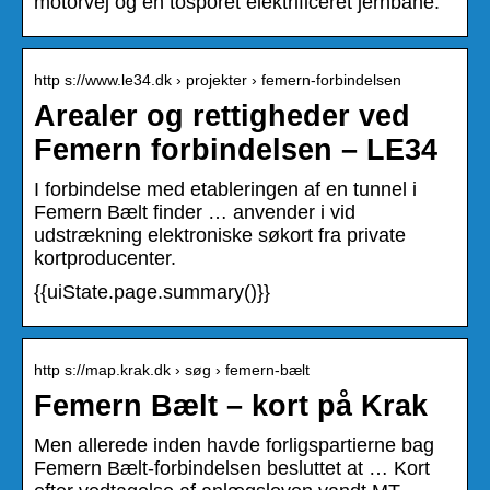
motorvej og en tosporet elektrificeret jernbane.
http s://www.le34.dk › projekter › femern-forbindelsen
Arealer og rettigheder ved
Femern forbindelsen – LE34
I forbindelse med etableringen af en tunnel i
Femern Bælt finder … anvender i vid
udstrækning elektroniske søkort fra private
kortproducenter.
{{uiState.page.summary()}}
http s://map.krak.dk › søg › femern-bælt
Femern Bælt – kort på Krak
Men allerede inden havde forligspartierne bag
Femern Bælt-forbindelsen besluttet at … Kort