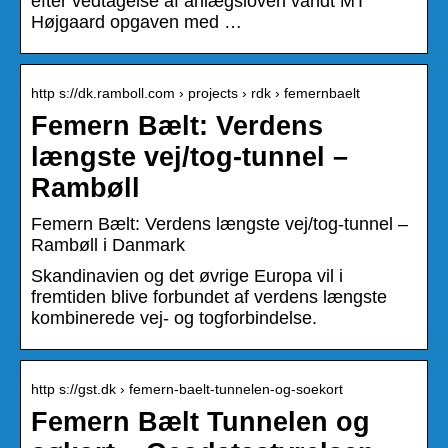
efter vedtagelse af anlægsloven vandt MT
Højgaard opgaven med …
http s://dk.ramboll.com › projects › rdk › femernbaelt
Femern Bælt: Verdens
længste vej/tog-tunnel –
Rambøll
Femern Bælt: Verdens længste vej/tog-tunnel –
Rambøll i Danmark
Skandinavien og det øvrige Europa vil i
fremtiden blive forbundet af verdens længste
kombinerede vej- og togforbindelse.
http s://gst.dk › femern-baelt-tunnelen-og-soekort
Femern Bælt Tunnelen og