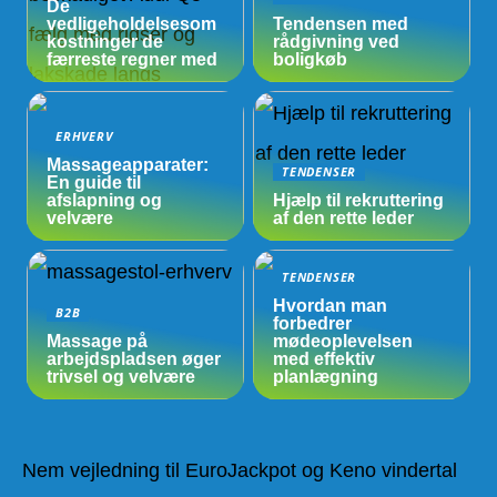
De
vedligeholdelsesom
Tendensen med
kostninger de
rådgivning ved
færreste regner med
boligkøb
ERHVERV
Massageapparater:
TENDENSER
En guide til
afslapning og
Hjælp til rekruttering
velvære
af den rette leder
TENDENSER
Hvordan man
B2B
forbedrer
Massage på
mødeoplevelsen
arbejdspladsen øger
med effektiv
trivsel og velvære
planlægning
Nem vejledning til EuroJackpot og Keno vindertal