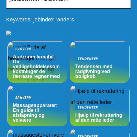
Keywords: jobindex randers
ERHVERV
Audi som firmabil:
TENDENSER
De
vedligeholdelsesom
Tendensen med
kostninger de
rådgivning ved
færreste regner med
boligkøb
ERHVERV
Massageapparater:
TENDENSER
En guide til
afslapning og
Hjælp til rekruttering
velvære
af den rette leder
TENDENSER