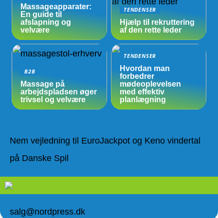
Massageapparater:
TENDENSER
En guide til
afslapning og
Hjælp til rekruttering
velvære
af den rette leder
TENDENSER
Hvordan man
B2B
forbedrer
Massage på
mødeoplevelsen
arbejdspladsen øger
med effektiv
trivsel og velvære
planlægning
Nem vejledning til EuroJackpot og Keno vindertal
på Danske Spil
salg@nordpress.dk