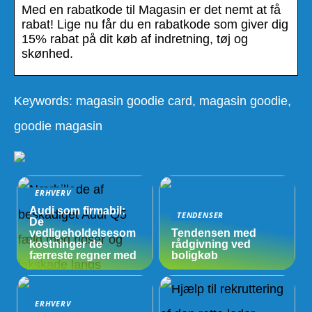
Med en rabatkode til Magasin er det nemt at få
rabat! Lige nu får du en rabatkode som giver dig
15% rabat på dit køb af indretning, tøj og
skønhed.
Keywords: magasin goodie card, magasin goodie,
goodie magasin
ERHVERV
Audi som firmabil:
TENDENSER
De
vedligeholdelsesom
Tendensen med
kostninger de
rådgivning ved
færreste regner med
boligkøb
ERHVERV