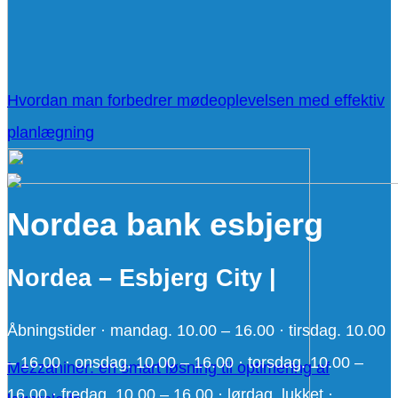
Hvordan man forbedrer mødeoplevelsen med effektiv
planlægning
Nordea bank esbjerg
Nordea – Esbjerg City |
Åbningstider · mandag. 10.00 – 16.00 · tirsdag. 10.00
– 16.00 · onsdag. 10.00 – 16.00 · torsdag. 10.00 –
Mezzaniner: en smart løsning til optimering af
16.00 · fredag. 10.00 – 16.00 · lørdag. lukket ·