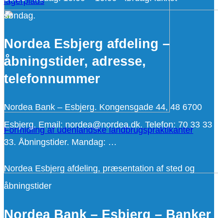
lagerplads
søndag.
Nordea Esbjerg afdeling –
åbningstider, adresse,
telefonnummer
Nordea Bank – Esbjerg. Kongensgade 44, 48 6700
Esbjerg. Email: nordea@nordea.dk. Telefon: 70 33 33
Formidling af udenlandske landbrugspraktikanter
33. Åbningstider. Mandag: …
Nordea Esbjerg afdeling, præsentation af sted og
åbningstider
Nordea Bank – Esbjerg – Banker