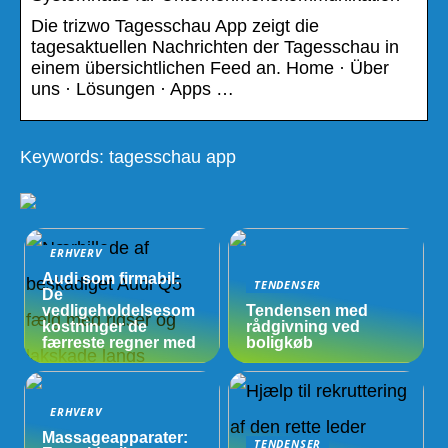
Die trizwo Tagesschau App zeigt die
tagesaktuellen Nachrichten der Tagesschau in
einem übersichtlichen Feed an. Home · Über
uns · Lösungen · Apps …
Keywords: tagesschau app
ERHVERV
Audi som firmabil:
TENDENSER
De
vedligeholdelsesom
Tendensen med
kostninger de
rådgivning ved
færreste regner med
boligkøb
ERHVERV
Massageapparater:
TENDENSER