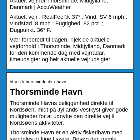
Aktuelt vejr for Thorsminde, Midtjylland,
Danmark | AccuWeather
Aktuelt vejr ; RealFeel®. 37° ; Vind. SV 6 mph ;
Vindstød. 8 mph ; Fugtighed. 82 pct. ;
Dugpunkt. 36° F.
Vær forberedt til dagen. Tjek de aktuelle
vejrforhold i Thorsminde, Midtjylland, Danmark
for den kommende dag med vejrradar,
timeudsigter og helt aktuelle vejrudsigter.
http s://thorsminde.dk › havn
Thorsminde Havn
Thorsminde Havns beliggenhed direkte til
Nordsøen, midt på Jyllands Vestkyst giver gode
muligheder for at udnytte den direkte vej til
Nordsøens aktiviteter.
Thorsminde Havn er en aktiv fiskerihavn med
særdeles driftige fiskere. Besøg den gamle