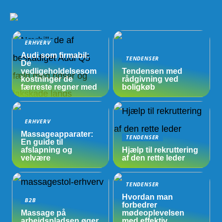
ERHVERV
Audi som firmabil:
TENDENSER
De
vedligeholdelsesom
Tendensen med
kostninger de
rådgivning ved
færreste regner med
boligkøb
ERHVERV
Massageapparater:
TENDENSER
En guide til
afslapning og
Hjælp til rekruttering
velvære
af den rette leder
TENDENSER
Hvordan man
B2B
forbedrer
Massage på
mødeoplevelsen
arbejdspladsen øger
med effektiv