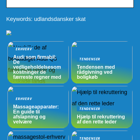
Keywords: udlandsdansker skat
ERHVERV
Audi som firmabil:
TENDENSER
De
vedligeholdelsesom
Tendensen med
kostninger de
rådgivning ved
færreste regner med
boligkøb
ERHVERV
Massageapparater:
TENDENSER
En guide til
afslapning og
Hjælp til rekruttering
velvære
af den rette leder
TENDENSER