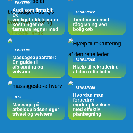
ERHVERV
Audi som firmabil:
TENDENSER
De
vedligeholdelsesom
Tendensen med
kostninger de
rådgivning ved
færreste regner med
boligkøb
ERHVERV
Massageapparater:
TENDENSER
En guide til
afslapning og
Hjælp til rekruttering
velvære
af den rette leder
TENDENSER
Hvordan man
B2B
forbedrer
Massage på
mødeoplevelsen
arbejdspladsen øger
med effektiv
trivsel og velvære
planlægning