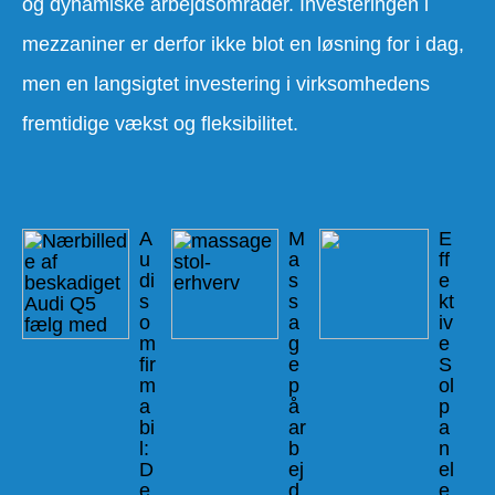
og dynamiske arbejdsområder. Investeringen i
mezzaniner er derfor ikke blot en løsning for i dag,
men en langsigtet investering i virksomhedens
fremtidige vækst og fleksibilitet.
A
M
E
u
a
ff
di
s
e
s
s
kt
o
a
iv
m
g
e
fir
e
S
m
p
ol
a
å
p
bi
ar
a
l:
b
n
D
ej
el
e
d
e