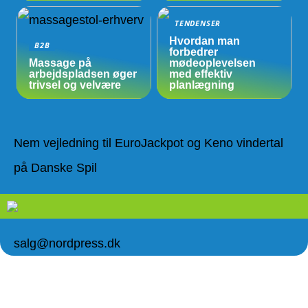
TENDENSER
Hvordan man
B2B
forbedrer
Massage på
mødeoplevelsen
arbejdspladsen øger
med effektiv
trivsel og velvære
planlægning
Nem vejledning til EuroJackpot og Keno vindertal
på Danske Spil
salg@nordpress.dk