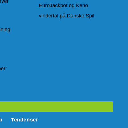
aver
EuroJackpot og Keno
vindertal på Danske Spil
ning
er:
b
Tendenser