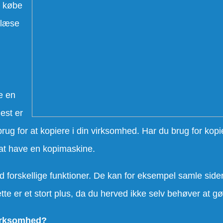
r købe
 læse
e en
est er
brug for at kopiere i din virksomhed. Har du brug for kopie
l at have en kopimaskine.
forskellige funktioner. De kan for eksempel samle side
e er et stort plus, da du herved ikke selv behøver at gø
virksomhed?