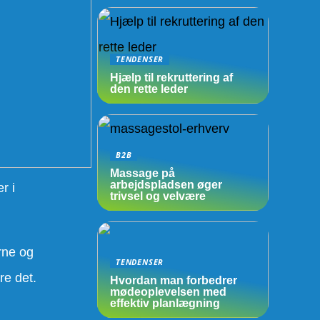
TENDENSER
Hjælp til rekruttering af
den rette leder
B2B
Massage på
arbejdspladsen øger
r i
trivsel og velvære
rne og
TENDENSER
re det.
Hvordan man forbedrer
mødeoplevelsen med
effektiv planlægning