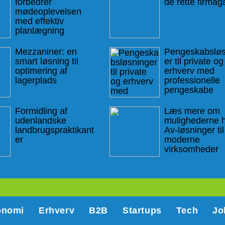
forbedrer
de rette firmag
mødeoplevelsen
med effektiv
planlægning
Mezzaniner: en
Pengeskabsløs
smart løsning til
er til private og
optimering af
erhverv med
lagerplads
professionelle
pengeskabe
Formidling af
Læs mere om
udenlandske
mulighederne h
landbrugspraktikant
Av-løsninger til
er
moderne
virksomheder
onomi
Erhverv
B2B
Startups
Tech
Jo