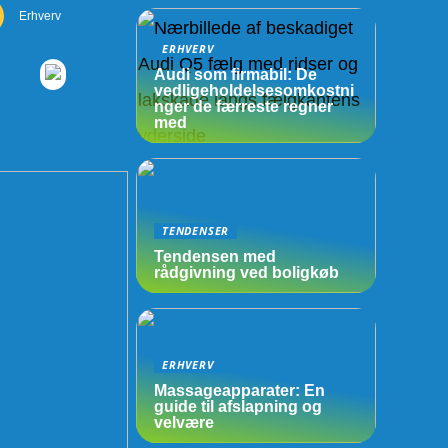
Erhverv
ERHVERV
Audi som firmabil: De
vedligeholdelsesomkostni
nger de færreste regner
med
TENDENSER
Tendensen med
rådgivning ved boligkøb
ERHVERV
Massageapparater: En
guide til afslapning og
velvære