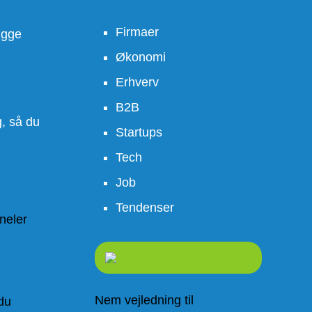
Firmaer
kigge
Økonomi
Erhverv
B2B
g, så du
Startups
Tech
Job
Tendenser
neler
Nem vejledning til
du