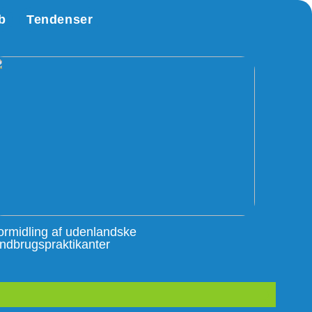
b
Tendenser
ormidling af udenlandske
andbrugspraktikanter