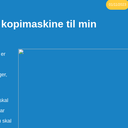
01/11/2023
 kopimaskine til min
 er
er,
skal
har
u skal