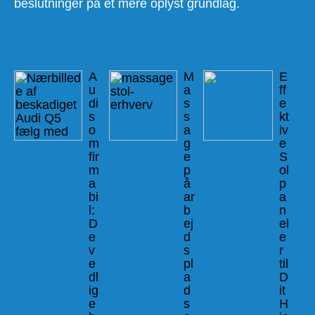
beslutninger på et mere oplyst grundlag.
A
M
E
u
a
ff
di
s
e
s
s
kt
o
a
iv
m
g
e
fir
e
S
m
p
ol
a
å
p
bi
ar
a
l:
b
n
D
ej
el
e
d
e
v
s
r
e
pl
til
dl
a
D
ig
d
it
e
s
H