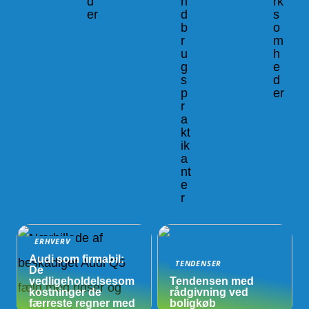
d
n
rk
er
d
s
b
o
r
m
u
h
g
e
s
d
p
er
r
a
kt
ik
a
nt
e
r
ERHVERV
Audi som firmabil:
TENDENSER
De
vedligeholdelsesom
Tendensen med
kostninger de
rådgivning ved
færreste regner med
boligkøb