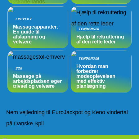
ERHVERV
Massageapparater:
TENDENSER
En guide til
afslapning og
Hjælp til rekruttering
velvære
af den rette leder
TENDENSER
Hvordan man
B2B
forbedrer
Massage på
mødeoplevelsen
arbejdspladsen øger
med effektiv
trivsel og velvære
planlægning
Nem vejledning til EuroJackpot og Keno vindertal
på Danske Spil