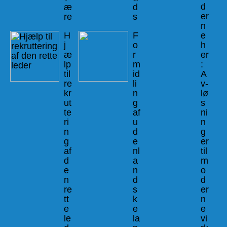
d
æ
d
er
re
s
n
H
F
e
j
o
h
æ
r
er
lp
m
:
til
id
A
re
li
v-
kr
n
lø
ut
g
s
te
af
ni
ri
u
n
n
d
g
g
e
er
af
nl
til
d
a
m
e
n
o
n
d
d
re
s
er
tt
k
n
e
e
e
le
la
vi