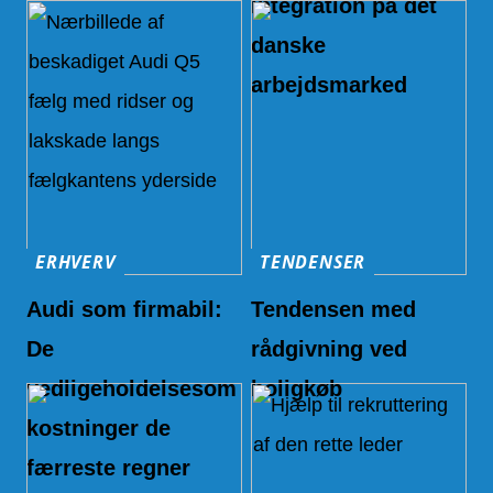
integration på det
danske
arbejdsmarked
ERHVERV
TENDENSER
Audi som firmabil:
Tendensen med
De
rådgivning ved
vedligeholdelsesom
boligkøb
kostninger de
færreste regner