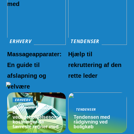
med
ERHVERV
TENDENSER
Massageapparater:
Hjælp til
En guide til
rekruttering af den
afslapning og
rette leder
velvære
ERHVERV
Audi som firmabil:
TENDENSER
De
vedligeholdelsesom
Tendensen med
kostninger de
rådgivning ved
færreste regner med
boligkøb