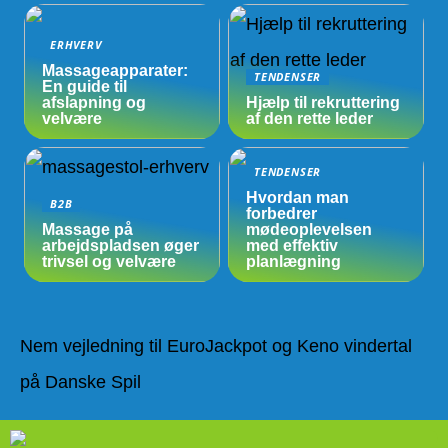
ERHVERV
Massageapparater:
TENDENSER
En guide til
afslapning og
Hjælp til rekruttering
velvære
af den rette leder
TENDENSER
Hvordan man
B2B
forbedrer
Massage på
mødeoplevelsen
arbejdspladsen øger
med effektiv
trivsel og velvære
planlægning
Nem vejledning til EuroJackpot og Keno vindertal
på Danske Spil