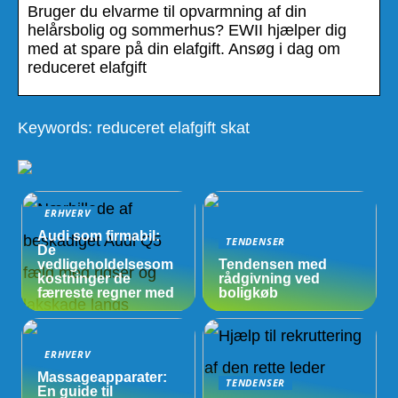
Bruger du elvarme til opvarmning af din
helårsbolig og sommerhus? EWII hjælper dig
med at spare på din elafgift. Ansøg i dag om
reduceret elafgift
Keywords: reduceret elafgift skat
ERHVERV
Audi som firmabil:
TENDENSER
De
vedligeholdelsesom
Tendensen med
kostninger de
rådgivning ved
færreste regner med
boligkøb
ERHVERV
Massageapparater:
TENDENSER
En guide til